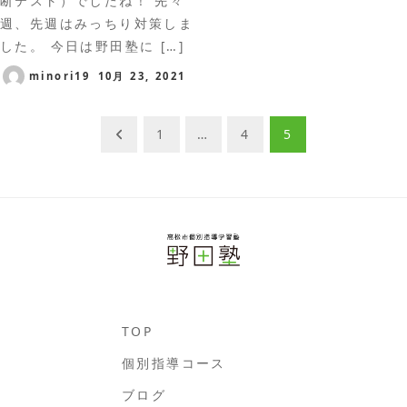
断テスト）でしたね！ 先々
週、先週はみっちり対策しま
した。 今日は野田塾に […]
minori19
10月 23, 2021
投
1
…
4
5
稿
ナ
ビ
ゲ
ー
シ
TOP
個別指導コース
ョ
ブログ
ン